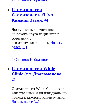
7 Отзывов
Избранное
Круглосуточная
Стоматология
стоматология Киева.
Стоматолог и Я (ул.
Дежурная стоматология.
Княжий Затон, 4)
Круглосуточная стоматология в Киеве
Доступность лечения для
– необходимая составляющая
широкого круга пациентов в
столичного стоматологического рынка,
сочетании с
ведь никто не застрахован от того, что
высокотехнологичным
Читать
внезапно ночью начал болеть зуб да
далее [...]
так, что нет сил терпеть до утра.
Поэтому для Вашего удобства на
www.stomatologija-kiev.com также
6 Отзывов
Избранное
собраны
круглосуточные стоматологии
Киева
.
Стоматология White
Clinic (ул. Драгоманова,
Цены стоматологий
2)
Киева. Стоматология
Стоматология White Clinic - это
недорого.
качественный и индивидуальный
подход к каждому клиенту, залог
Читать далее [...]
Цены на стоматологические услуги –