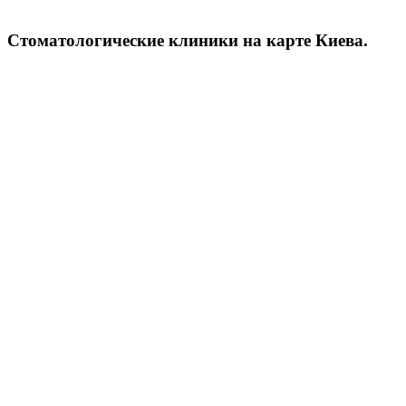
Терапевтическая стоматология
Эстетическая стоматология
Стоматологические клиники на карте Киева.
(реставрации)
Детская стоматология
Хирургическая стоматология
Имплантология
Ортопедическая стоматология
(протезирование)
Ортодонтия (выравнивание
зубных рядов)
Эндодонтия (лечение корневых
каналов)
Пародонтология (лечение
заболеваний дёсен)
Адреса, телефоны,
сайты, врачи
стоматологий Киева.
На сайте www.stomatologija-kiev.com
Вы можете не только узнать, какие