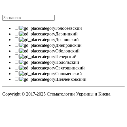
стоматологии есть в Киеве, а и
выбрать для себя клинику по целому
ряду параметров, посмотреть
контактные данные (адрес, телефоны),
фото и видео о клинике, посетить сайт,
узнать об услугах и ценах, врачах,
Голосеевский
почитать отзывы и т. д. Таким образом,
Дарницкий
еще до визита в выбранную
Деснянский
стоматологию Вы будете уже
Днепровский
практически все знать о ней, а значит
Оболонский
быть спокойным и уверенным, что
Печерский
получите именно тот уровень сервиса,
Подольский
какой Вы желаете.
Святошинский
Соломенский
Шевченковский
Полезное видео.
Copyright © 2017-2025 Стоматологии Украины и Киева.