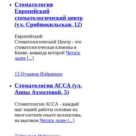
Стоматология
Европейский
стоматологический центр
(ул. Срибнокильская, 12)
Европейский
Стоматологический Центр - это
стоматологическая клиника в
Киеве, команда которой
Читать
Детская стоматология в Киеве
далее [...]
занимает особое место во многих
столичных клиниках, где работают
детские врачи-стоматологи, делаются
13 Отзывов
Избранное
специальные кабинеты только для
детского приема. На нашем сайте
Стоматология АССА (ул.
www.stomatologija-kiev.com
Анны Ахматовой, 5)
присутствуют целые
детские
стоматологические клиники
, которые
специализируются только на детской
Стоматология АССА - каждый
стоматологии.
шаг нашей работы основан на
многолетнем опыте коллектива,
на высоком
Читать далее [...]