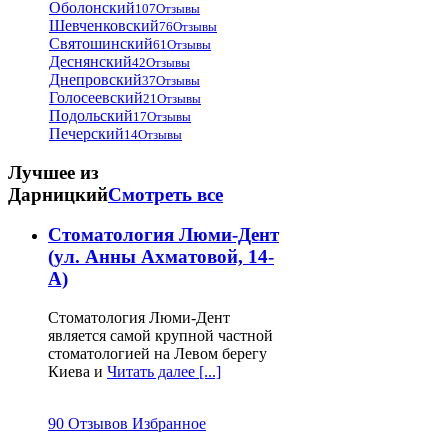
Оболонский
107Отзывы
Для Вашего удобства одним из
Шевченковский
76Отзывы
основных принципов на
Святошинский
61Отзывы
www.stomatologija-kiev.com , по
Деснянский
42Отзывы
которым Вы можете подобрать себе
Днепровский
37Отзывы
стоматологическую клинику, – это
Голосеевский
21Отзывы
территориальное деление по районам
Подольский
17Отзывы
Киева.
Печерский
14Отзывы
Стоматологии по районам:
Лучшее из
Дарницкий
Смотреть все
Голосеевский район
Киева
Дарницкий район
Киева
Стоматология Люми-Дент
Деснянский район
Киева
Днепровский район
Киева
(ул. Анны Ахматовой, 14-
Оболонский район
Киева
А)
Печерский район
Киева
Подольский район
Киева
Стоматология Люми-Дент
Святошинский район
Киева
является самой крупной частной
Соломенский район
Киева
стоматологией на Левом берегу
Шевченковский район
Киева
Киева и
Читать далее [...]
Детская стоматология
90 Отзывов
Избранное
Киева.