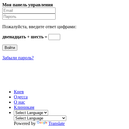
Моя панель управления
Пожалуйста, введите ответ цифрами:
двенадцать + шесть =
Забыли пароль?
Стоматология Киева
Интернет-каталог #1 стоматологических клиник
Киев
Одесса
О нас
Клиникам
Powered by
Translate