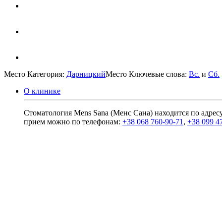
Место Категория:
Дарницкий
Место Ключевые слова:
Вс.
и
Сб.
О клинике
Стоматология Mens Sana (Менс Сана) находится по адресу:
прием можно по телефонам:
+38 068 760-90-71
,
+38 099 4