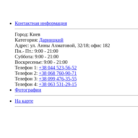
Контактная информация
Город:
Киев
Категория:
Дарницкий
Адрес:
ул. Анны Ахматовой, 32/18; офис 182
Пн.- Пт.:
9:00 - 21:00
Суббота:
9:00 - 21:00
Воскресенье:
9:00 - 21:00
Телефон 1:
+38 044 523-56-52
Телефон 2:
+38 068 760-90-71
Телефон 3:
+38 099 476-35-55
Телефон 4:
+38 063 531-29-15
Фотографии
На карте