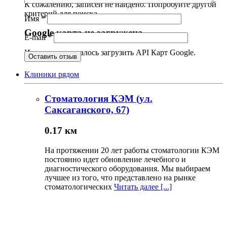
К сожалению, записей не найдено. Попробуйте другой
критерий для поиска.
Имя
*
Google карта не загружена
E-mail
*
Извините, не удалось загрузить API Карт Google.
Клиники рядом
Стоматология КЭМ (ул.
Саксаганского, 67)
0.17 км
На протяжении 20 лет работы стоматологии КЭМ
постоянно идет обновление лечебного и
диагностического оборудования. Мы выбираем
лучшее из того, что представлено на рынке
стоматологических
Читать далее [...]