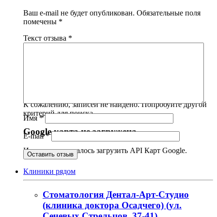
Ваш e-mail не будет опубликован.
Обязательные поля
помечены
*
Текст отзыва
*
Ничего не найдено
К сожалению, записей не найдено. Попробуйте другой
критерий для поиска.
Имя
*
Google карта не загружена
E-mail
*
Извините, не удалось загрузить API Карт Google.
Клиники рядом
Стоматология Дентал-Арт-Студио
(клиника доктора Осадчего) (ул.
Сечевых Стрельцов, 37-41)